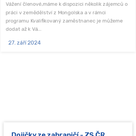
Vážení členové,máme k dispozici několik zájemců o
práci v zemědělství z Mongolska a v rámci
programu Kvalifikovaný zaměstnanec je můžeme
dodat až k Vá...
27. září 2024
XVI. NÁRODNÍ VÝSTAVA
ČESKÉHO STRAKATÉHO SKOTU
Pozvánka.
19. září 2024
Dojičky ze zahraničí - ZS ČR