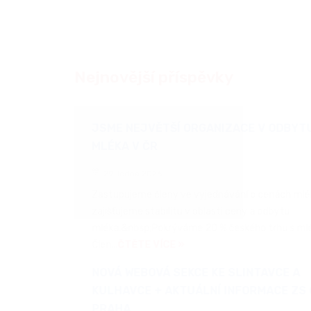
Nejnovější příspěvky
JSME NEJVĚTŠÍ ORGANIZACE V ODBYTU
MLÉKA V ČR
29. ledna 2026
Zastupujeme členy ve vyjednávání o cenách mlék
zajišťujeme stabilitu v oblasti ceny a odbytu
mléka.&nbsp;Pokrýváme 20 % českého trhu s mlé
Člen...
ČTĚTE VÍCE »
NOVÁ WEBOVÁ SEKCE KE SLINTAVCE A
KULHAVCE + AKTUÁLNÍ INFORMACE ZS 
PRAHA