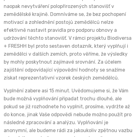
naopak nevytváření polopřirozených stanovišť v
zemědělské krajině. Domníváme se, že bez pochopení
motivací a zohlednění postojů zemědělců nelze
efektivně nastavit pravidla pro podporu obnovy a
udržování těchto stanovišť. V rámci projektu Biodiversa
+ FRESHH byl proto sestaven dotazník, který vyplňují i
zemědělci v dalších zemích, proto věříme, že výsledky
by mohly poskytnout zajímavé srovnání. Za účelem
zajištění odpovídající výpovědní hodnoty se snažíme
získat reprezentativní vzorek českých zemědělců.
Vyplnění zabere asi 15 minut. Uvědomujeme si, že Vám
bude možná vyplňování připadat trochu dlouhé, ale
pokud se již rozhodnete ho vyplnit, prosíme, vydržte až
do konce, jinak Vaše odpovědi nebude možno použít pro
následné zpracování a analýzu. Vyplňování je
anonymní, ale budeme rádi za jakoukoliv zpětnou vazbu