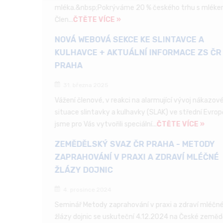
mléka.&nbsp;Pokrýváme 20 % českého trhu s mlékem.
Člen...
ČTĚTE VÍCE »
NOVÁ WEBOVÁ SEKCE KE SLINTAVCE A
KULHAVCE + AKTUÁLNÍ INFORMACE ZS ČR
PRAHA
31. března 2025
Vážení členové, v reakci na alarmující vývoj nákazové
situace slintavky a kulhavky (SLAK) ve střední Evropě
jsme pro Vás vytvořili speciální...
ČTĚTE VÍCE »
ZEMĚDĚLSKÝ SVAZ ČR PRAHA - METODY
ZAPRAHOVÁNÍ V PRAXI A ZDRAVÍ MLÉČNÉ
ŽLÁZY DOJNIC
4. prosince 2024
Seminář Metody zaprahování v praxi a zdraví mléčné
žlázy dojnic se uskuteční 4.12.2024 na České zeměděl