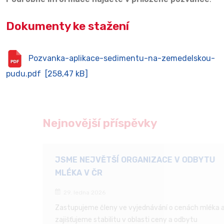
Dokumenty ke stažení
Pozvanka-aplikace-sedimentu-na-zemedelskou-
pudu.pdf [258,47 kB]
Nejnovější příspěvky
JSME NEJVĚTŠÍ ORGANIZACE V ODBYTU
MLÉKA V ČR
29. ledna 2026
Zastupujeme členy ve vyjednávání o cenách mléka a
zajišťujeme stabilitu v oblasti ceny a odbytu