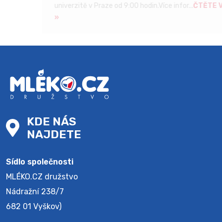
univerzitě v Praze od 9:00 hodin.Více infor...
ČTĚTE VÍ
»
KDE NÁS
NAJDETE
Sídlo společnosti
MLÉKO.CZ družstvo
Nádražní 238/7
682 01 Vyškov)